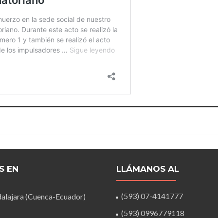
S EN
LLÁMANOS AL
(593) 07-4141777
alajara (Cuenca-Ecuador)
(593) 0996779118