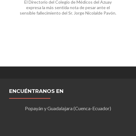
El Directorio del Colegio de Médicos del Azuay
expresa la más sentida nota de pesar ante el
sensible fallecimiento del Sr. Jorge Nicolalde Pavón.
ENCUÉNTRANOS EN
Popayán y Guadalajara (Cuenca-Ecuador)