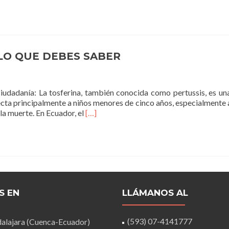
LO QUE DEBES SABER
iudadanía: La tosferina, también conocida como pertussis, es u
ecta principalmente a niños menores de cinco años, especialmente a
Leer
la muerte. En Ecuador, el
[…]
másLA
TOSFERINA
EN
ECUADOR:
LO
QUE
DEBES
S EN
LLÁMANOS AL
SABER
(593) 07-4141777
alajara (Cuenca-Ecuador)