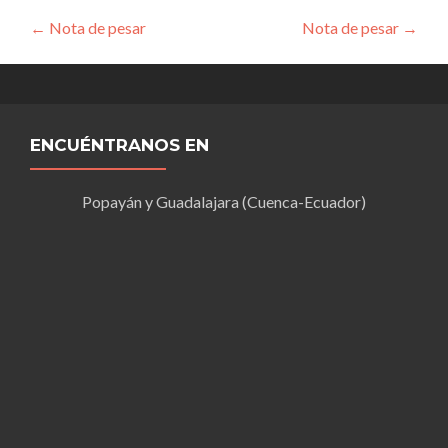
Navegación
←
Nota de pesar
Nota de pesar
→
de
entradas
ENCUÉNTRANOS EN
Popayán y Guadalajara (Cuenca-Ecuador)