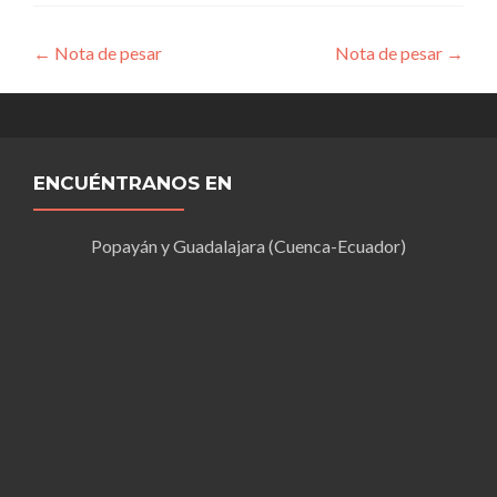
Navegación
←
Nota de pesar
Nota de pesar
→
de
entradas
ENCUÉNTRANOS EN
Popayán y Guadalajara (Cuenca-Ecuador)