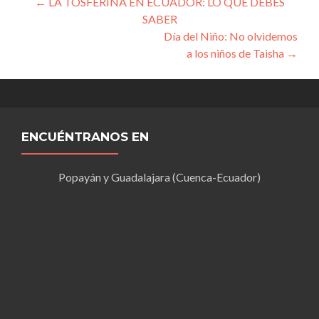
Navegación
←
LA TOSFERINA EN ECUADOR: LO QUE DEBES
SABER
de
Día del Niño: No olvidemos
entradas
a los niños de Taisha
→
ENCUÉNTRANOS EN
Popayán y Guadalajara (Cuenca-Ecuador)