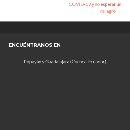
entradas
COVID-19 y no esperar un
milagro
→
ENCUÉNTRANOS EN
Popayán y Guadalajara (Cuenca-Ecuador)