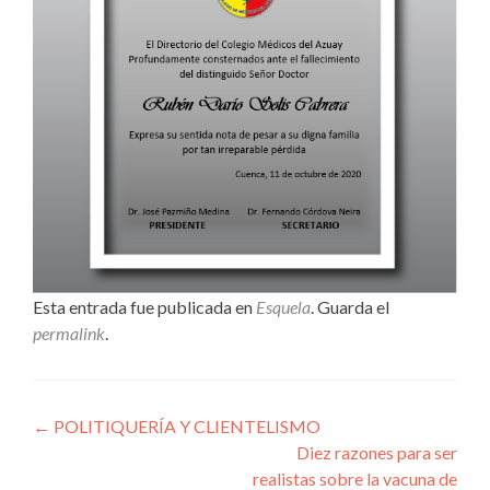
Esta entrada fue publicada en
Esquela
. Guarda el
permalink
.
Navegación
←
POLITIQUERÍA Y CLIENTELISMO
Diez razones para ser
de
realistas sobre la vacuna de