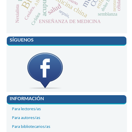
acupuntura
dolor lumbar
medicina china
ABP
neonato
salud
Cesárea,
Nexialista
sepsis,
Cefalea
semblanza
ENSEÑANZA DE MEDICINA
SÍGUENOS
INFORMACIÓN
Para lectores/as
Para autores/as
Para bibliotecarios/as