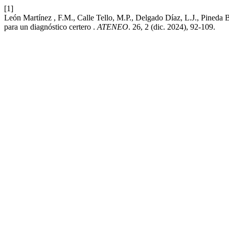
[1]
León Martínez , F.M., Calle Tello, M.P., Delgado Díaz, L.J., Pineda B
para un diagnóstico certero .
ATENEO
. 26, 2 (dic. 2024), 92-109.