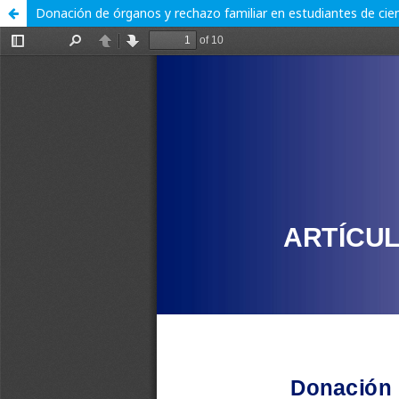
Donación de órganos y rechazo familiar en estudiantes de cien